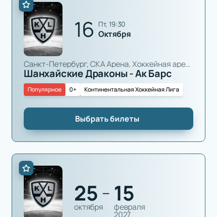
16
пт, 19:30
Октября
Санкт-Петербург, СКА Арена, Хоккейная арена
Шанхайские Драконы - Ак Барс
Популярное
0+
Континентальная Хоккейная Лига
Выбрать билеты
25
15
—
октября
февраля
2027