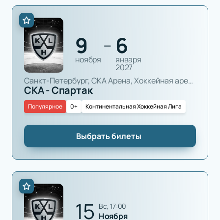
9
6
—
ноября
января
2027
Санкт-Петербург, СКА Арена, Хоккейная арена
СКА - Спартак
Популярное
0+
Континентальная Хоккейная Лига
Выбрать билеты
15
вс, 17:00
Ноября