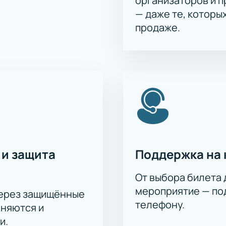
организаторов и 
— даже те, которы
продаже.
 и защита
Поддержка на 
От выбора билета 
мероприятие — под
через защищённые
телефону.
аняются и
и.