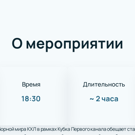
О мероприятии
Время
Длительность
18:30
~
2 часа
орной мира КХЛ в рамках Кубка Первого канала обещает ст