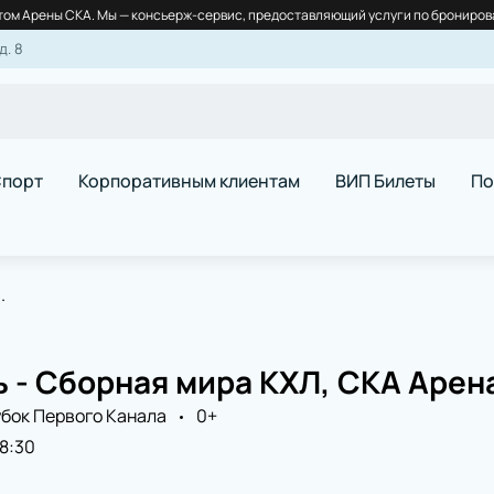
ом Арены СКА. Мы — консьерж-сервис, предоставляющий услуги по бронирова
д. 8
порт
Корпоративным клиентам
ВИП Билеты
По
.
 - Сборная мира КХЛ, СКА Арен
убок Первого Канала
0+
18:30