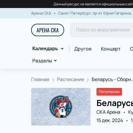
Данный ресурс не является официальным сайт
Арена СКА
Санкт-Петербург, пр-кт Юрия Гагарина, 
АРЕНА СКА
Другое
Концерт
С
Календарь
Разделы
Главная
Расписание
Беларусь - Сборн..
Популярное
Беларусь
СКА Арена
К
15 дек. 2024