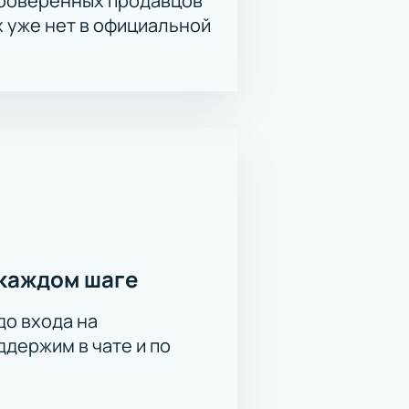
проверенных продавцов
х уже нет в официальной
каждом шаге
до входа на
держим в чате и по