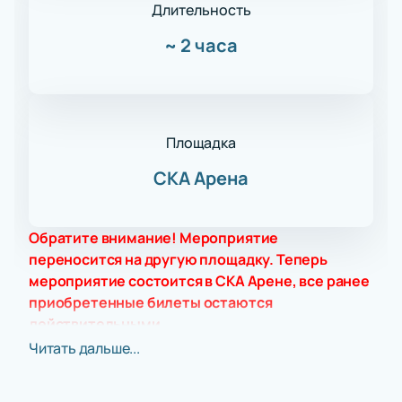
Длительность
~
2 часа
Площадка
СКА Арена
Обратите внимание! Мероприятие
переносится на другую площадку. Теперь
мероприятие состоится в СКА Арене, все ранее
приобретенные билеты остаются
действительными.
Уже этой осенью в Санкт-Петербурге все фанаты
Читать дальше...
российского хип-хопа с нетерпением ждут
выступления Guf'а в рамках его «Прощального