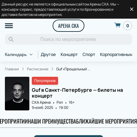
Данный ресурс не является официальным сайтом Арены СКА. Мы —
консьерж-сервис, предоставляющий услуги по бронированию и
доставке билетов на мероприятия.
АРЕНА СКА
0
Другое
Концерт
Спорт
Корпоративным к
Календарь
Главная
Расписание
Guf «Прощальный ...
Популярное
Guf в Санкт-Петербурге — билеты на
концерт
СКА Арена
Рэп
16+
9 нояб. 2025
19:00
МЕРОПРИЯТИИ
НАШИ ПРЕИМУЩЕСТВА
БЛИЖАЙШИЕ МЕРОПРИЯТИЯ