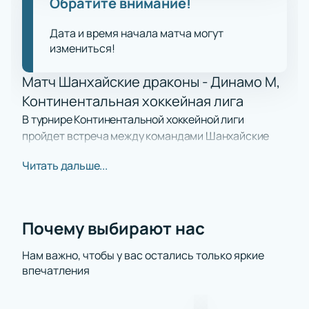
Обратите внимание!
Дата и время начала матча могут
измениться!
Матч Шанхайские драконы - Динамо М,
Континентальная хоккейная лига
В турнире Континентальной хоккейной лиги
пройдет встреча между командами Шанхайские
драконы и Динамо М. Этот поединок привлекает
Читать дальше...
внимание поклонников хоккея по всей России.
Противостояние двух сильных соперников всегда
вызывает яркие эмоции, напряжённую борьбу на
льду и особую атмосферу спортивного праздника.
Почему выбирают нас
Зрителей ждёт быстрая игра, где каждый эпизод
может повлиять на результат встречи.
Нам важно, чтобы у вас остались только яркие
впечатления
О командах
Шанхайские драконы и Динамо М — одни из самых