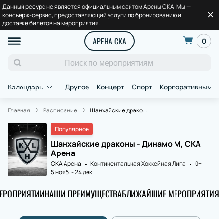
Данный ресурс не является официальным сайтом Арены СКА. Мы —
консьерж-сервис, предоставляющий услуги по бронированию и
доставке билетов на мероприятия.
АРЕНА СКА
0
Другое
Концерт
Спорт
Корпоративным к
Календарь
Главная
Расписание
Шанхайские драко...
Популярное
Шанхайские драконы - Динамо М, СКА
Арена
СКА Арена
Континентальная Хоккейная Лига
0+
5 нояб.
-
24 дек.
МЕРОПРИЯТИИ
НАШИ ПРЕИМУЩЕСТВА
БЛИЖАЙШИЕ МЕРОПРИЯТИЯ