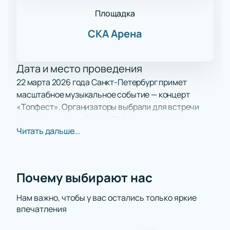
Площадка
СКА Арена
Дата и место проведения
22 марта 2026 года Санкт-Петербург примет
масштабное музыкальное событие — концерт
«Топфест». Организаторы выбрали для встречи
гостей концертный зал «СКА Арена» по адресу:
Читать дальше...
проспект Юрия Гагарина, дом 8. Это открытие
всероссийского гастрольного тура.
О концерте
Почему выбирают нас
«Топфест» соберёт популярных блогеров и
артистов с огромной аудиторией. На сцену выйдут
Нам важно, чтобы у вас остались только яркие
впечатления
молодые исполнители: Аня Покров, POLI, Амирчик,
Артур Бабич и Gazan. К ним присоединятся новые