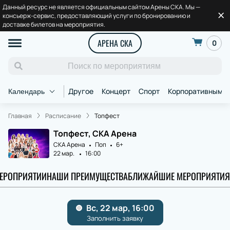
Данный ресурс не является официальным сайтом Арены СКА. Мы —
консьерж-сервис, предоставляющий услуги по бронированию и
доставке билетов на мероприятия.
АРЕНА СКА
0
Другое
Концерт
Спорт
Корпоративным к
Календарь
Главная
Расписание
Топфест
Топфест, СКА Арена
СКА Арена
Поп
6+
22 мар.
16:00
МЕРОПРИЯТИИ
НАШИ ПРЕИМУЩЕСТВА
БЛИЖАЙШИЕ МЕРОПРИЯТИЯ