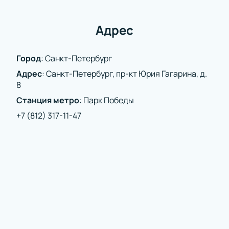
Также вы можете оформить заказ по телефону —
консультанты подберут удобные места и ответят
на вопросы о цене или длительности события.
Адрес
Присоединяйтесь к этому яркому музыкальному
празднику!
Город
:
Санкт-Петербург
Адрес
:
Санкт-Петербург, пр-кт Юрия Гагарина, д.
8
Станция метро
:
Парк Победы
+7 (812) 317-11-47