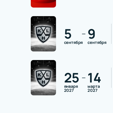
5
9
—
сентября
сентября
25
14
—
января
марта
2027
2027