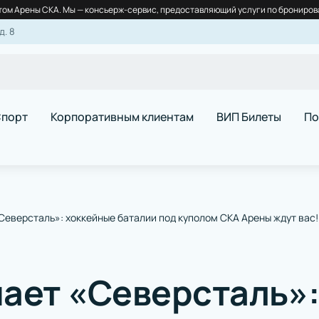
ом Арены СКА. Мы — консьерж-сервис, предоставляющий услуги по бронирова
д. 8
порт
Корпоративным клиентам
ВИП Билеты
По
Северсталь»: хоккейные баталии под куполом СКА Арены ждут вас!
ает «Северсталь»: