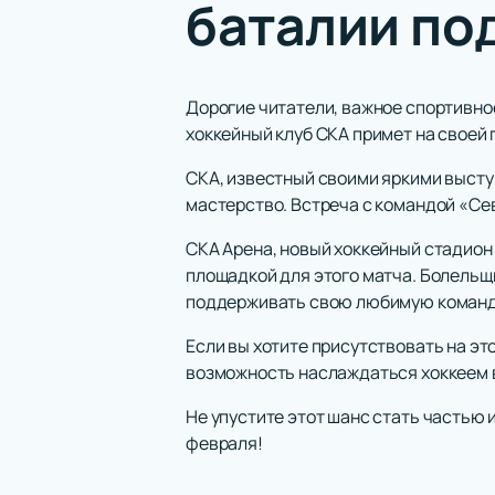
баталии по
Дорогие читатели, важное спортивно
хоккейный клуб СКА примет на своей
СКА, известный своими яркими высту
мастерство. Встреча с командой «Се
СКА Арена, новый хоккейный стадион 
площадкой для этого матча. Болельщ
поддерживать свою любимую команд
Если вы хотите присутствовать на э
возможность наслаждаться хоккеем в
Не упустите этот шанс стать частью 
февраля!