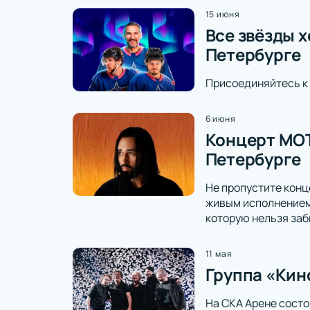
15 июня
Все звёзды х
Петербурге
Присоединяйтесь к 
6 июня
Концерт МОТ
Петербурге
Не пропустите конц
живым исполнением
которую нельзя заб
11 мая
Группа «Кин
На СКА Арене состо