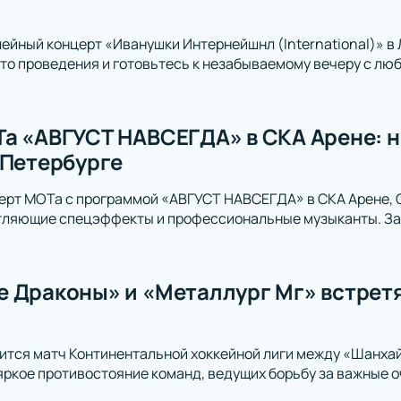
ейный концерт «Иванушки Интернейшнл (International)» в
то проведения и готовьтесь к незабываемому вечеру с лю
а «АВГУСТ НАВСЕГДА» в СКА Арене: 
-Петербурге
ерт МОТа с программой «АВГУСТ НАВСЕГДА» в СКА Арене, С
атляющие спецэффекты и профессиональные музыканты. За
 Драконы» и «Металлург Мг» встретя
ится матч Континентальной хоккейной лиги между «Шанха
ркое противостояние команд, ведущих борьбу за важные о