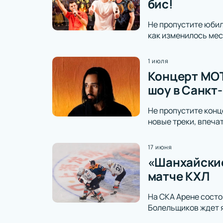
бис!
Не пропустите юбил
как изменилось мес
1 июля
Концерт МОТ
шоу в Санкт
Не пропустите конц
новые треки, впеч
17 июня
«Шанхайские
матче КХЛ
На СКА Арене состо
Болельщиков ждет я