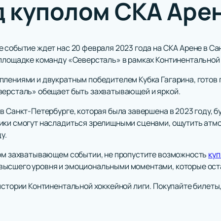
д куполом СКА Арен
е событие ждет нас 20 февраля 2023 года на СКА Арене в С
 площадке команду «Северсталь» в рамках Континентальной 
плениями и двукратным победителем Кубка Гагарина, готов
версталь» обещает быть захватывающей и яркой.
в Санкт-Петербурге, которая была завершена в 2023 году, 
ики смогут насладиться зрелищными сценами, ощутить атмо
у.
том захватывающем событии, не пропустите возможность
куп
ысшего уровня и эмоциональными моментами, которые оста
истории Континентальной хоккейной лиги. Покупайте билеты,