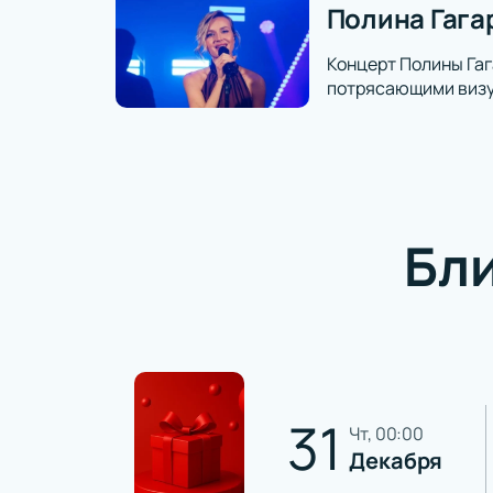
Полина Гага
Концерт Полины Гаг
потрясающими визуа
Бл
31
чт, 00:00
Декабря