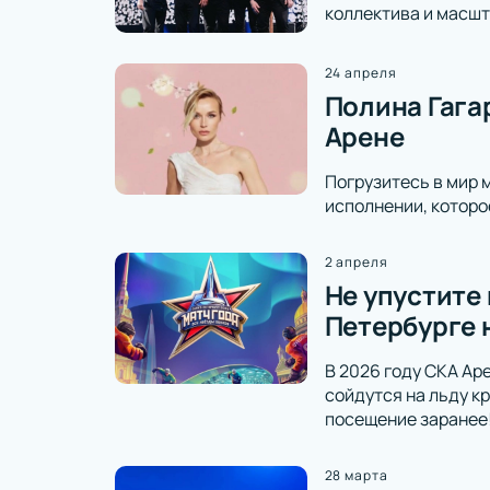
коллектива и масшт
24 апреля
Полина Гага
Арене
Погрузитесь в мир 
исполнении, которо
2 апреля
Не упустите
Петербурге 
В 2026 году СКА Ар
сойдутся на льду к
посещение заранее
28 марта