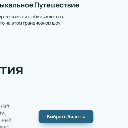
узыкальное Путешествие
р её новых и любимых хитов с
о на этом грандиозном шоу!
тия
Gift
te,
Выбрать билеты
чный
икат