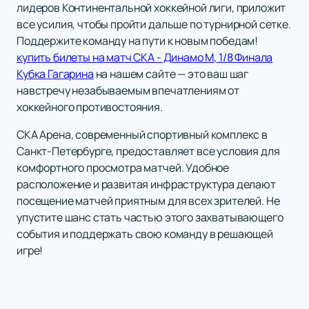
лидеров Континентальной хоккейной лиги, приложит
все усилия, чтобы пройти дальше по турнирной сетке.
Поддержите команду на пути к новым победам!
купить билеты на матч СКА - Динамо М, 1/8 Финала
Кубка Гагарина
на нашем сайте — это ваш шаг
навстречу незабываемым впечатлениям от
хоккейного противостояния.
СКА Арена, современный спортивный комплекс в
Санкт-Петербурге, предоставляет все условия для
комфортного просмотра матчей. Удобное
расположение и развитая инфраструктура делают
посещение матчей приятным для всех зрителей. Не
упустите шанс стать частью этого захватывающего
события и поддержать свою команду в решающей
игре!