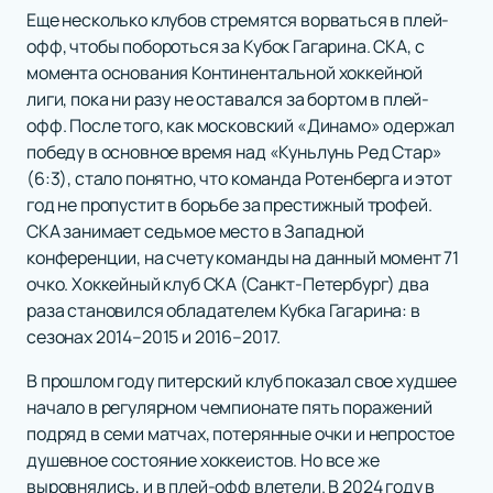
Еще несколько клубов стремятся ворваться в плей-
офф, чтобы побороться за Кубок Гагарина. СКА, с
момента основания Континентальной хоккейной
лиги, пока ни разу не оставался за бортом в плей-
офф. После того, как московский «Динамо» одержал
победу в основное время над «Куньлунь Ред Стар»
(6:3), стало понятно, что команда Ротенберга и этот
год не пропустит в борьбе за престижный трофей.
СКА занимает седьмое место в Западной
конференции, на счету команды на данный момент 71
очко. Хоккейный клуб СКА (Санкт-Петербург) два
раза становился обладателем Кубка Гагарина: в
сезонах 2014–2015 и 2016–2017.
В прошлом году питерский клуб показал свое худшее
начало в регулярном чемпионате пять поражений
подряд в семи матчах, потерянные очки и непростое
душевное состояние хоккеистов. Но все же
выровнялись, и в плей-офф влетели. В 2024 году в