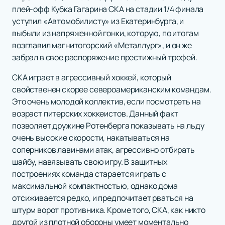
плей-офф Кубка Гагарина СКА на стадии 1/4 финала
уступил «Автомобилисту» из Екатеринбурга, и
выбыли из напряженной гонки, которую, по итогам
возглавил магнитогорский «Металлург», и он же
забрал в свое распоряжение престижный трофей.
СКА играет в агрессивный хоккей, который
свойственен скорее североамериканским командам.
Это очень молодой коллектив, если посмотреть на
возраст питерских хоккеистов. Данный факт
позволяет дружине Ротенберга показывать на льду
очень высокие скорости, накатываться на
соперников лавинами атак, агрессивно отбирать
шайбу, навязывать свою игру. В защитных
построениях команда старается играть с
максимальной компактностью, однако дома
отсиживается редко, и предпочитает рваться на
штурм ворот противника. Кроме того, СКА, как никто
другой из плотной обороны умеет моментально