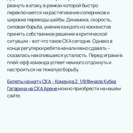
рвануть в атаку, в рамках которой быстро
переключается на растягивание соперников и
широкие переводы шайбы. Динамика, скорость,
силовая борьба, умение каждого из хоккеистов
принять собственное решение в критической
ситуации – вот что такое СКА сегодня. Однако в
конце регулярки ребята начали явно сдавать –
сказалась накопившаяся усталость. Перед играми в
плей-офф команда успеет немного отдохнуть и
настроиться на тяжелую борьбу.
Билеты на матч СКА - Команда 2, 1/8 Финала Кубка
Гагарина на СКА Арене
можно приобрести на нашем
сайте.