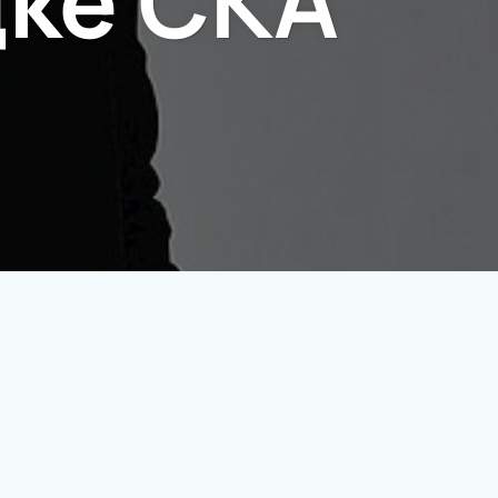
дке СКА