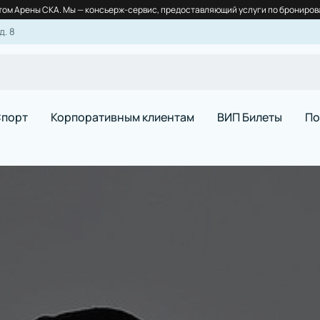
ом Арены СКА. Мы — консьерж-сервис, предоставляющий услуги по бронирова
д. 8
порт
Корпоративным клиентам
ВИП Билеты
По