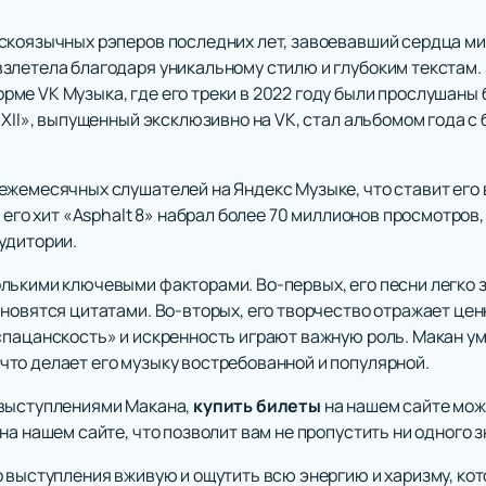
скоязычных рэперов последних лет, завоевавший сердца ми
злетела благодаря уникальному стилю и глубоким текстам. 
е VK Музыка, где его треки в 2022 году были прослушаны б
«XII», выпущенный эксклюзивно на VK, стал альбомом года с
ежемесячных слушателей на Яндекс Музыке, что ставит его 
e его хит «Asphalt 8» набрал более 70 миллионов просмотров
удитории.
лькими ключевыми факторами. Во-первых, его песни легко 
новятся цитатами. Во-вторых, его творчество отражает цен
пацанскость» и искренность играют важную роль. Макан уме
то делает его музыку востребованной и популярной.
 выступлениями Макана,
купить билеты
на нашем сайте мож
на нашем сайте, что позволит вам не пропустить ни одного 
 выступления вживую и ощутить всю энергию и харизму, кот