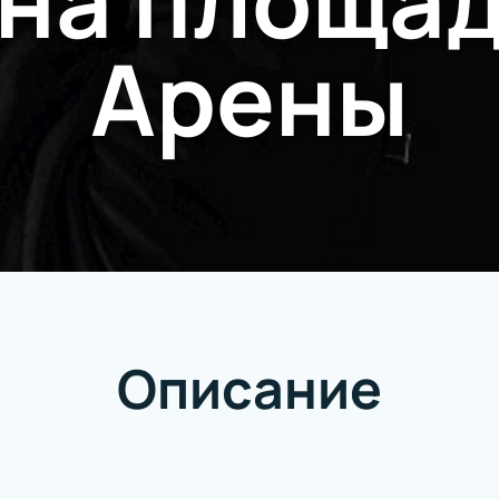
на площа
Арены
Описание