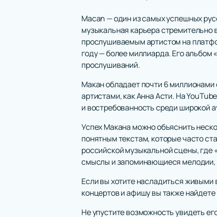
Macan — один из самых успешных рус
музыкальная карьера стремительно в
прослушиваемым артистом на платформ
году — более миллиарда. Его альбом 
прослушиваний.
Макан обладает почти 6 миллионами 
артистами, как Анна Асти. На YouTub
и востребованность среди широкой а
Успех Макана можно объяснить неско
понятным текстам, которые часто ста
российской музыкальной сцены, где «
смыслы и запоминающиеся мелодии, ч
Если вы хотите насладиться живыми
концертов и афишу вы также найдете 
Не упустите возможность увидеть его