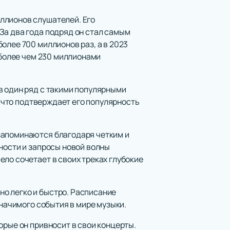
ллионов слушателей. Его
За два года подряд он стал самым
олее 700 миллионов раз, а в 2023
 более чем 230 миллионами
в один ряд с такими популярными
, что подтверждает его популярность
запоминаются благодаря четким и
ности и запросы новой волны
ло сочетает в своих треках глубокие
но легко и быстро. Расписание
значимого события в мире музыки.
орые он привносит в свои концерты.