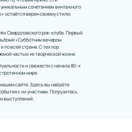
в уникальным сочетанием винтажного
йф» остаётся верен своему стилю
лях Свердловского рок-клуба. Первый
альбоме «Субботним вечером
 по всей стране. С тех пор
лемой частью их творческой жизни.
туальности и свежести с начала 80-х
ыстротечном мире.
 нашем сайте. Здесь вы найдёте
обытия с их участием. Погрузитесь
их выступлений.