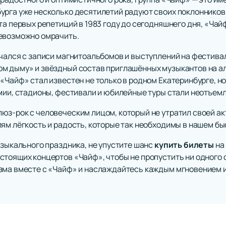
урга уже несколько десятилетий радуют своих поклоннико
та первых репетиций в 1983 году до сегодняшнего дня, «Ча
невозможно омрачить.
ачался с записи магнитоальбомов и выступлений на фестива
ом дыму» и звёздный состав приглашённых музыкантов на 
Чайф» стал известен не только в родном Екатеринбурге, но и
емии, стадионы, фестивали и юбилейные туры стали неотъем
юз-рок с человеческим лицом, который не утратил своей ак
лям лёгкость и радость, которые так необходимы в нашем б
узыкального праздника, не упустите шанс
купить билеты
на
тоящих концертов «Чайф», чтобы не пропустить ни одного с
зма вместе с «Чайф» и наслаждайтесь каждым мгновением 