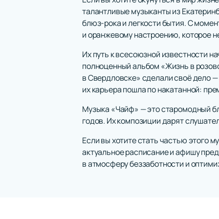
талантливые музыканты из Екатеринб
блюз-рока и легкости бытия. С момен
и оранжевому настроению, которое 
Их путь к всесоюзной известности н
полноценный альбом «Жизнь в розов
в Свердловске» сделали своё дело — «
их карьера пошла по накатанной: пр
Музыка «Чайф» — это старомодный бл
годов. Их композиции дарят слушате
Если вы хотите стать частью этого м
актуальное расписание и афишу предс
в атмосферу беззаботности и оптими