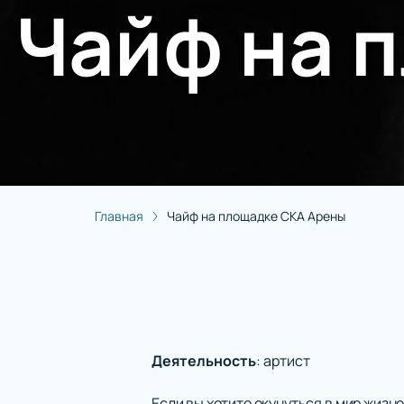
Чайф на 
Главная
Чайф на площадке СКА Арены
Деятельность
:
артист
Если вы хотите окунуться в мир жизне