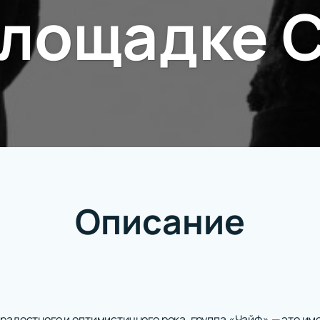
площадке 
Описание
радостного и оптимистичного рока, группа «Чайф» — это име