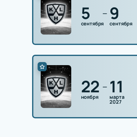
5
9
—
сентября
сентября
22
11
—
ноября
марта
2027