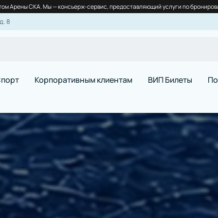
ом Арены СКА. Мы — консьерж-сервис, предоставляющий услуги по бронирова
д. 8
порт
Корпоративным клиентам
ВИП Билеты
По